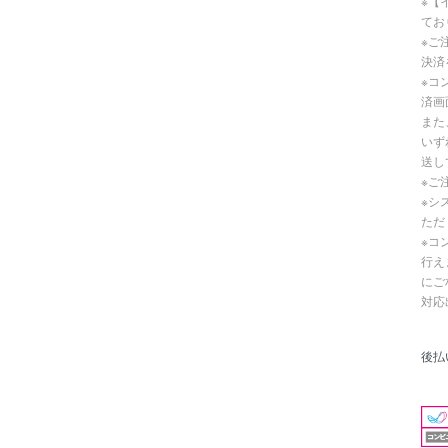
※【
てお
※ご
決済
※コ
済画
また
いず
送し
※ご
※シ
ただ
※コ
行え
にご
対応
後払