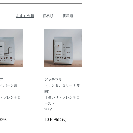
おすすめ順
価格順
新着順
ア
グァテマラ
クバーン農
（サンタカタリーナ農
園）
・フレンチロ
【深いり・フレンチロ
ースト】
200g
(税込)
1,840円(税込)