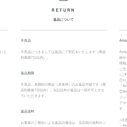
RETURN
返品について
不良品
Ama
買い上
不良品につきましては返品にて対応をいたします（商品
Am
到着後7日以内）。
録せ
情報
ご注
返品期限
<ご
①ロ
不良品、未開封の商品（未使用）のみ返品可能です（商
「A
品到着後7日以内）。左記以外の返品は一切不可とさせ
②A
ていただきます。
ジッ
アカ
す。
返品送料
<注
お客様のご都合による返品の場合は、当店宛の送料のご
・A