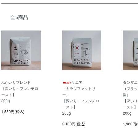
全5商品
ふかいりブレンド
ケニア
タンザニ
【深いり・フレンチロ
（カラツファクトリ
（ブラッ
ースト】
ー）
園）
200g
【深いり・フレンチロ
【深いり
ースト】
ースト】
1,580円(税込)
200g
200g
2,100円(税込)
1,960円