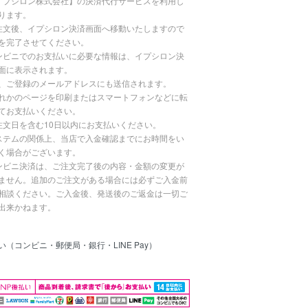
イプシロン株式会社】の決済代行サービスを利用し
ります。
注文後、イプシロン決済画面へ移動いたしますので
を完了させてください。
ンビニでのお支払いに必要な情報は、イプシロン決
面に表示されます。
、ご登録のメールアドレスにも送信されます。
れかのページを印刷またはスマートフォンなどに転
てお支払いください。
注文日を含む10日以内にお支払いください。
ステムの関係上、当店で入金確認までにお時間をい
く場合がございます。
ンビニ決済は、ご注文完了後の内容・金額の変更が
ません。追加のご注文がある場合には必ずご入金前
相談ください。ご入金後、発送後のご返金は一切ご
出来かねます。
い（コンビニ・郵便局・銀行・LINE Pay）