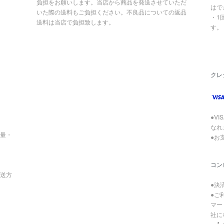
負担をお願いします。当店から商品を発送させていただ
はで
いた際の送料もご負担ください。不良品についての返品
・1
送料は当店で負担致します。
す。
クレ
●VI
なれ
い量・
●お
コン
送方
●決
●ご
マー
社に