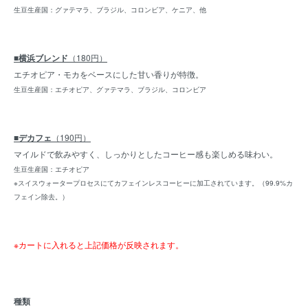
生豆生産国：グァテマラ、ブラジル、コロンビア、ケニア、他
■横浜ブレンド
（180円）
エチオピア・モカをベースにした甘い香りが特徴。
生豆生産国：エチオピア、グァテマラ、ブラジル、コロンビア
■デカフェ
（190円）
マイルドで飲みやすく、しっかりとしたコーヒー感も楽しめる味わい。
生豆生産国：エチオピア
※スイスウォータープロセスにてカフェインレスコーヒーに加工されています。（99.9%カ
フェイン除去。）
※カートに入れると上記価格が反映されます。
種類