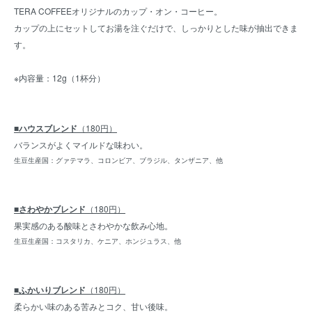
TERA COFFEEオリジナルのカップ・オン・コーヒー。
カップの上にセットしてお湯を注ぐだけで、しっかりとした味が抽出できま
す。
※内容量：12g（1杯分）
■ハウスブレンド
（180円）
バランスがよくマイルドな味わい。
生豆生産国：グァテマラ、コロンビア、ブラジル、タンザニア、他
■さわやかブレンド
（180円）
果実感のある酸味とさわやかな飲み心地。
生豆生産国：コスタリカ、ケニア、ホンジュラス、他
■ふかいりブレンド
（180円）
柔らかい味のある苦みとコク、甘い後味。