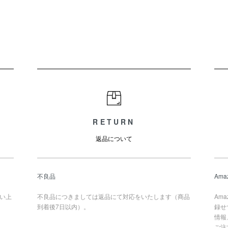
RETURN
返品について
不良品
Ama
買い上
不良品につきましては返品にて対応をいたします（商品
Am
到着後7日以内）。
録せ
情報
ご注