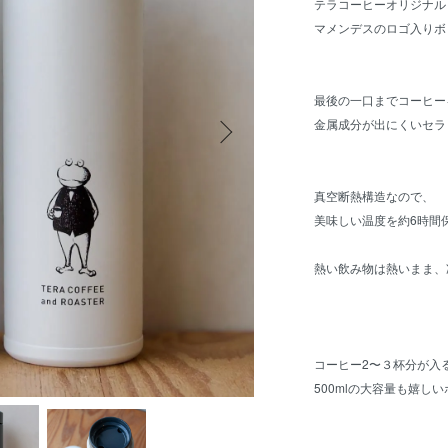
テラコーヒーオリジナル
マメンデスのロゴ入りボ
最後の一口までコーヒー
金属成分が出にくいセラ
真空断熱構造なので、
美味しい温度を約6時間
熱い飲み物は熱いまま、
コーヒー2〜３杯分が入
500mlの大容量も嬉し