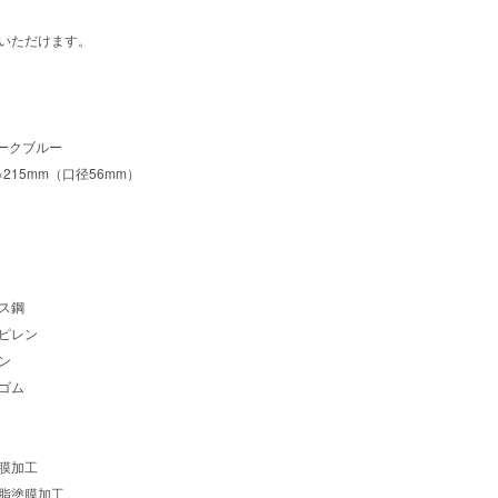
いただけます。
モークブルー
×215mm（口径56mm）
ス鋼
ロピレン
ン
ゴム
膜加工
脂塗膜加工