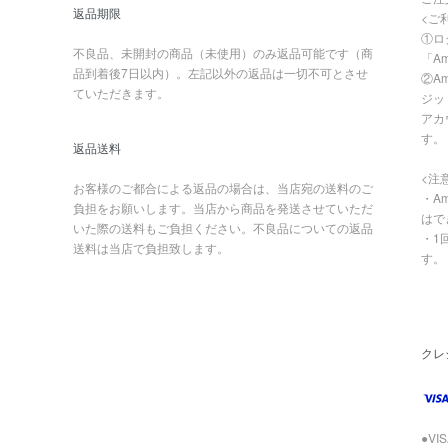
返品期限
<ご
①ロ
不良品、未開封の商品（未使用）のみ返品可能です（商
「A
品到着後7日以内）。左記以外の返品は一切不可とさせ
②A
ていただきます。
ジッ
アカ
す。
返品送料
<注
お客様のご都合による返品の場合は、当店宛の送料のご
・A
負担をお願いします。当店から商品を発送させていただ
はで
いた際の送料もご負担ください。不良品についての返品
・1
送料は当店で負担致します。
す。
クレ
●VI