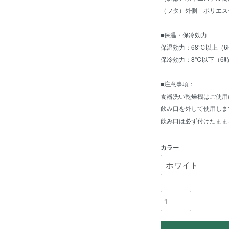
（フタ）外側 ポリエス
■保温・保冷効力
保温効力：68℃以上（6
保冷効力：8℃以下（6
■注意事項：
食器洗い乾燥機はご使用
飲み口を外して使用しま
飲み口は必ず付けたまま
カラー