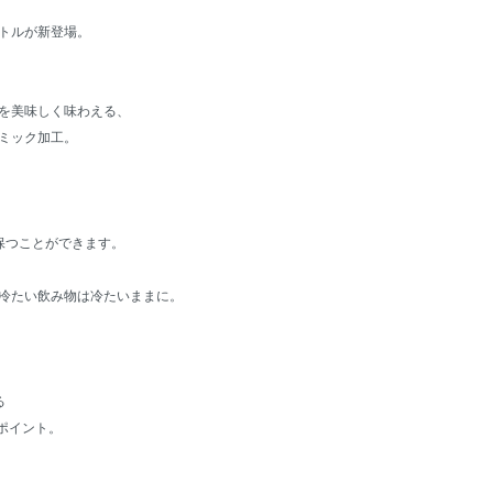
トルが新登場。
を美味しく味わえる、
ミック加工。
保つことができます。
冷たい飲み物は冷たいままに。
る
いポイント。