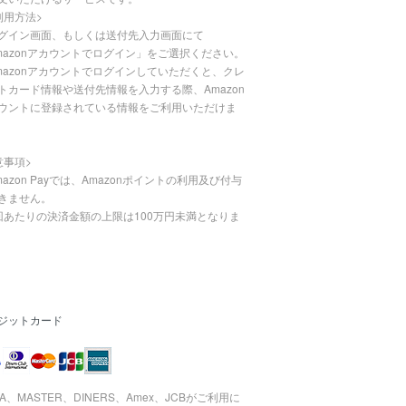
利用方法>
グイン画面、もしくは送付先入力画面にて
mazonアカウントでログイン」をご選択ください。
mazonアカウントでログインしていただくと、クレ
トカード情報や送付先情報を入力する際、Amazon
ウントに登録されている情報をご利用いただけま
意事項>
mazon Payでは、Amazonポイントの利用及び付与
きません。
回あたりの決済金額の上限は100万円未満となりま
ジットカード
SA、MASTER、DINERS、Amex、JCBがご利用に