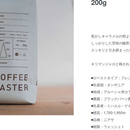
200g
焦がしキャラメルの程よ
しっかりした苦味の輪郭
スッキリと引き締まった
キリマンジャロと称され
■ローストタイプ：フレ
■生産国：タンザニア
■地域：アルーシャ州カ
■農園：ブラックバーン
■生産者：ミハエル・ゲ
■標高：1,760-1,950m
■品種：ニアサ
■精製：ウォッシュト