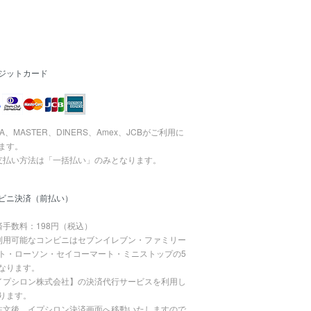
ジットカード
SA、MASTER、DINERS、Amex、JCBがご利用に
ます。
支払い方法は「一括払い」のみとなります。
ビニ決済（前払い）
済手数料：198円（税込）
利用可能なコンビニはセブンイレブン・ファミリー
ト・ローソン・セイコーマート・ミニストップの5
なります。
イプシロン株式会社】の決済代行サービスを利用し
ります。
注文後、イプシロン決済画面へ移動いたしますので