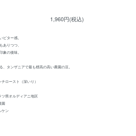
1,960円(税込)
いビター感。
もありつつ、
印象の後味。
る、タンザニアで最も標高の高い農園の豆。
ンチロースト（深いり）
ラツ県オルディアニ地区
農園
ルケン