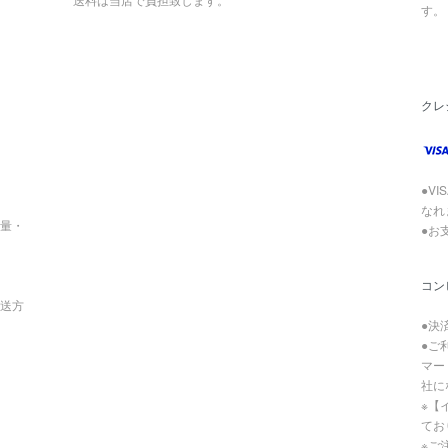
す。
クレ
●VI
なれ
い量・
●お
コン
送方
●決
●ご
マー
社に
※【
てお
※ご