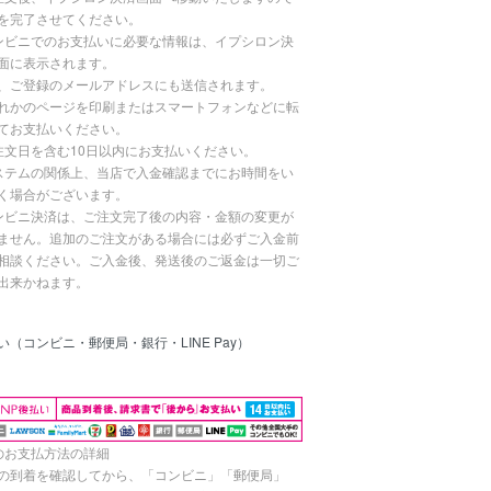
を完了させてください。
ンビニでのお支払いに必要な情報は、イプシロン決
面に表示されます。
、ご登録のメールアドレスにも送信されます。
れかのページを印刷またはスマートフォンなどに転
てお支払いください。
注文日を含む10日以内にお支払いください。
ステムの関係上、当店で入金確認までにお時間をい
く場合がございます。
ンビニ決済は、ご注文完了後の内容・金額の変更が
ません。追加のご注文がある場合には必ずご入金前
相談ください。ご入金後、発送後のご返金は一切ご
出来かねます。
い（コンビニ・郵便局・銀行・LINE Pay）
のお支払方法の詳細
の到着を確認してから、「コンビニ」「郵便局」